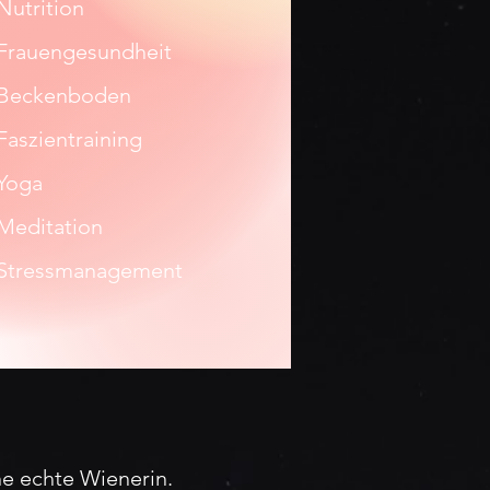
Nutrition
Frauengesundheit
Beckenboden
Faszientraining
Yoga
Meditation
Stressmanagement
ne echte Wienerin.