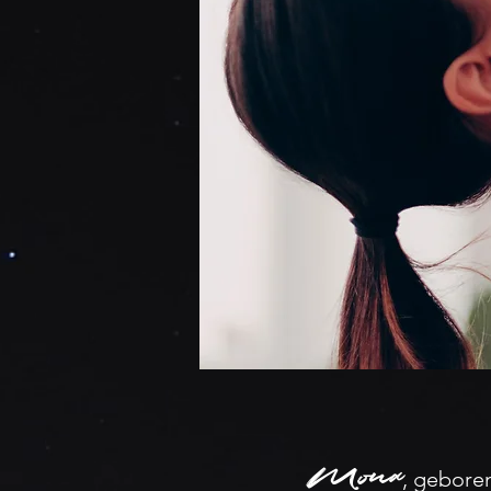
Mona
,
geboren