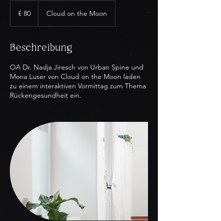
80
Euro
€ 80
Cloud on the Moon
Beschreibung
OA Dr. Nadja Jiresch von Urban Spine und
Mona Luser von Cloud on the Moon laden
zu einem interaktiven Vormittag zum Thema
Rückengesundheit ein.