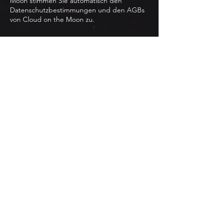
Moon stimmen Sie automatisch den
Datenschutzbestimmungen und den AGBs
von Cloud on the Moon zu.
Kontaktangaben
Cloud on the Moon
Hahngasse 22/1, Vienna, Austria
+43 660 136 66 04
office@cloudonthemoon.com
© 2021 Cloud on the Moon